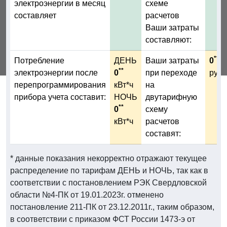
электроэнергии в месяц
схеме
составляет
расчетов
Ваши затраты
составляют:
**
Потребление
ДЕНЬ
Ваши затраты
0
**
электроэнергии после
0
при переходе
руб
перепрограммирования
кВт*ч
на
прибора учета составит:
НОЧЬ
двутарифную
**
0
схему
кВт*ч
расчетов
составят:
* данные показания некорректно отражают текущее
распределение по тарифам ДЕНЬ и НОЧЬ, так как в
соответствии с постановлением РЭК Свердловской
области №4-ПК от 19.01.2023г. отменено
постановление 211-ПК от 23.12.2011г., таким образом,
в соответствии с приказом ФСТ России 1473-э от